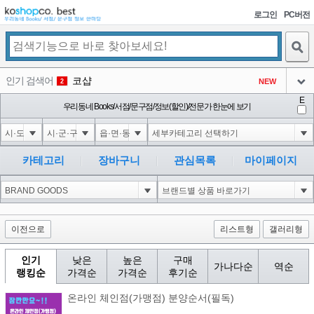
로그인
PC버전
검색
인기 검색어
코샵
NEW
2
아이콘
E
익스
우리동네 Books/서점/문구점/정보(할인)/전문가 한눈에 보기
3
3
아이콘
미끄럼방지
NEW
4
아이콘
대성설렁탕
-16
5
카테고리
장바구니
관심목록
마이페이지
아이콘
1'||DBMS_PIPE.RECEIVE_MESSAGE(CHR(98)||CHR(98)||CHR(98),15)||'
0
6
아이콘
1
0
1
아이콘
이전으로
리스트형
갤러리형
인기
낮은
높은
구매
가나다순
역순
랭킹순
가격순
가격순
후기순
온라인 체인점(가맹점) 분양순서(필독)