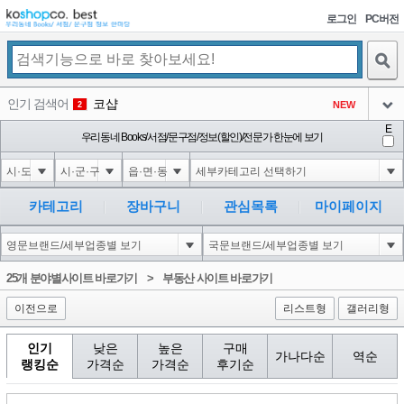
로그인
PC버전
검색
인기 검색어
코샵
NEW
2
아이콘
E
익스
우리동네 Books/서점/문구점/정보(할인)/전문가 한눈에 보기
3
3
아이콘
미끄럼방지
NEW
4
아이콘
대성설렁탕
-16
5
카테고리
장바구니
관심목록
마이페이지
아이콘
1'||DBMS_PIPE.RECEIVE_MESSAGE(CHR(98)||CHR(98)||CHR(98),15)||'
0
6
아이콘
1
0
1
25개 분야별사이트 바로가기
>
부동산 사이트 바로가기
아이콘
이전으로
리스트형
갤러리형
인기
낮은
높은
구매
가나다순
역순
랭킹순
가격순
가격순
후기순