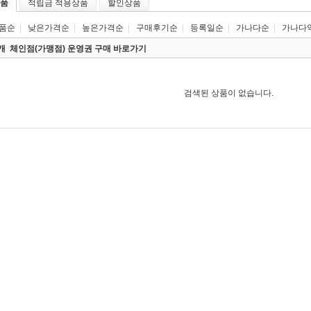
품
적립금 적용상품
할인상품
품순
|
낮은가격순
|
높은가격순
|
구매후기순
|
등록일순
|
가나다순
|
가나다
0개
체인점(가맹점) 운영권 구매 바로가기
검색된 상품이 없습니다.