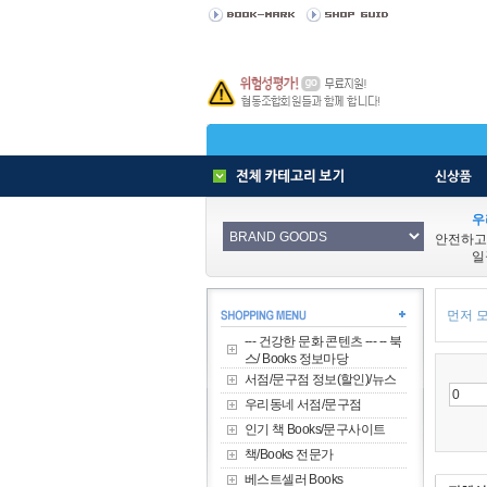
우
안전하고
일
먼저 모
--- 건강한 문화 콘텐츠 --- -- 북
스/ Books 정보마당
서점/문구점 정보(할인)/뉴스
우리동네 서점/문구점
인기 책 Books/문구사이트
책/Books 전문가
베스트셀러 Books