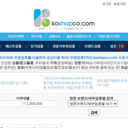
리아파트 우편번호를 이용하여 순간이동 하자! 우편번호5자리.koshopco.com 으로 G
 건강한
상품/중고물품
, 우리동네
가게
(문앞배달),
전문가
(재능기부/강사/1인지식기업
꾼-정치인),
정보
(커뮤니티/생활정보/할인정보/홍보)가 항상 여러분 곁에 있는 곳!
코샵
그리고나서 komyco.com 에서 회
체인점(가맹점) 운영
집안내문 읽기 (0)
원가입 하세요!(꼭 원하는 우편번
가기 (0)
호 사이트에서 가입) 바로가기 (0)
가격대별
영문 브랜드/세부업종별 검색
~