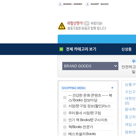
우
안전하고
일
상품구매
구인구직
--- 건강한 문화 콘텐츠 --- -- 북
대한민
스/ Books 정보마당
(0)
서점/문구점 정보(할인)/뉴스
동네학원
우리동네 서점/문구점
중고차 
인기 책 Books/문구사이트
게임 사
책/Books 전문가
영화연극
베스트셀러 Books