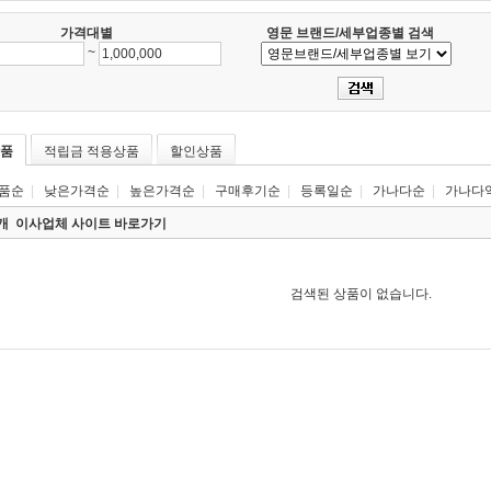
가격대별
영문 브랜드/세부업종별 검색
~
품
적립금 적용상품
할인상품
품순
|
낮은가격순
|
높은가격순
|
구매후기순
|
등록일순
|
가나다순
|
가나다
0개
이사업체 사이트 바로가기
검색된 상품이 없습니다.