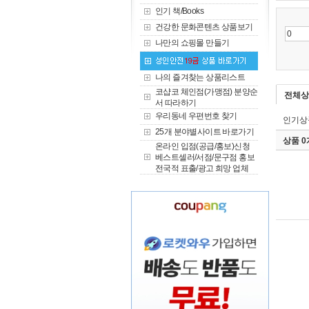
인기 책/Books
건강한 문화콘텐츠 상품보기
나만의 쇼핑몰 만들기
나의 즐겨찾는 상품리스트
코샵코 체인점(가맹점) 분양순
전체상
서 따라하기
우리동네 우편번호 찾기
인기상
25개 분야별사이트 바로가기
상품 
온라인 입점(공급/홍보)신청
베스트셀러/서점/문구점 홍보
전국적 표출/광고 희망 업체