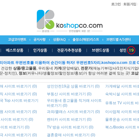
리아파트 우편번호를 이용하여 순간이동 하자! 우편번호5자리.koshopco.com 으로 G
 건강한
상품/중고물품
, 우리동네
가게
(문앞배달),
전문가
(재능기부/강사/1인지식기업
꾼-정치인),
정보
(커뮤니티/생활정보/할인정보/홍보)가 항상 여러분 곁에 있는 곳!
코샵
 사이트 바로가기 (0)
성인안전19금 상품 바로가기 (0)
가게배달 사이트 바로
 사이트 바로가기 (0)
부동산 사이트 바로가기 (0)
숙박시설 사이트 바로
국 Top 사이트 바로가기
우리동네 중고물품 직거래 사이트
유튜브 TV 사이트 바
바로가기 (0)
 사이트 바로가기 (0)
과외/클래스 사이트 바로가기 (0)
이사업체 사이트 바로
사이트 바로가기 (0)
렌터카 사이트 바로가기 (0)
물류운송 사이트 바로
이트 바로가기 (0)
TV 방송 사이트 바로가기 (0)
북스/Books 사이트 
 사이트 바로가기 (0)
결혼중매 사이트 바로가기 (0)