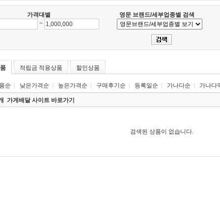
가격대별
영문 브랜드/세부업종별 검색
~
품
적립금 적용상품
할인상품
품순
|
낮은가격순
|
높은가격순
|
구매후기순
|
등록일순
|
가나다순
|
가나다
0개
가게배달 사이트 바로가기
검색된 상품이 없습니다.