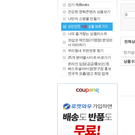
인기 책/Books
건강한 문화콘텐츠 상품보기
나만의 쇼핑몰 만들기
나의 즐겨찾는 상품리스트
코샵코 체인점(가맹점) 분양순
전체상
서 따라하기
우리동네 우편번호 찾기
인기상
25개 분야별사이트 바로가기
상품 
온라인 입점(공급/홍보)신청
베스트셀러/서점/문구점 홍보
전국적 표출/광고 희망 업체