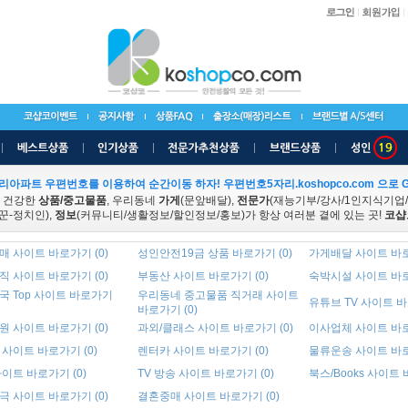
리아파트 우편번호를 이용하여 순간이동 하자! 우편번호5자리.koshopco.com 으로 G
 건강한
상품/중고물품
, 우리동네
가게
(문앞배달),
전문가
(재능기부/강사/1인지식기업
꾼-정치인),
정보
(커뮤니티/생활정보/할인정보/홍보)가 항상 여러분 곁에 있는 곳!
코샵
 사이트 바로가기 (0)
성인안전19금 상품 바로가기 (0)
가게배달 사이트 바로
 사이트 바로가기 (0)
부동산 사이트 바로가기 (0)
숙박시설 사이트 바로
국 Top 사이트 바로가기
우리동네 중고물품 직거래 사이트
유튜브 TV 사이트 바
바로가기 (0)
 사이트 바로가기 (0)
과외/클래스 사이트 바로가기 (0)
이사업체 사이트 바로
사이트 바로가기 (0)
렌터카 사이트 바로가기 (0)
물류운송 사이트 바로
이트 바로가기 (0)
TV 방송 사이트 바로가기 (0)
북스/Books 사이트 
 사이트 바로가기 (0)
결혼중매 사이트 바로가기 (0)