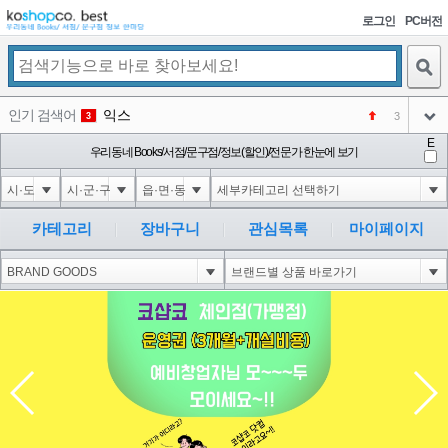
로그인
PC버전
검색
인기 검색어
익스
3
3
아이콘
E
미끄럼방지
우리동네 Books/서점/문구점/정보(할인)/전문가 한눈에 보기
NEW
4
아이콘
대성설렁탕
-16
5
아이콘
1'||DBMS_PIPE.RECEIVE_MESSAGE(CHR(98)||CHR(98)||CHR(98),15)||'
0
6
카테고리
장바구니
관심목록
마이페이지
아이콘
1
0
1
아이콘
코샵
NEW
2
아이콘