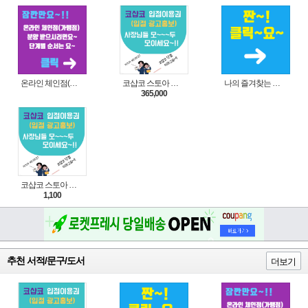
온라인 체인점(가맹점) 분양순서(필독)
코샵코 스토아 입점 1년 이용권
나의 즐겨찾는 상품 리스트로 편리하게 주문하세요~(쿠팡 다이나믹 배너)
365,000
코샵코 스토아 입점 1일 이용권
1,100
추천 서적/문구/도서
더보기