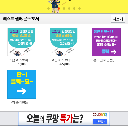
베스트 셀러/문구/도서
더보기
코샵코 스토아 입점 1일 이용권
코샵코 스토아 입점 1년 이용권
온라인 체인점(가맹점) 분양순서(필독)
1,100
365,000
나의 즐겨찾는 상품 리스트로 편리하게 주문하세요~(쿠팡 다이나믹 배너)