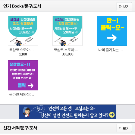
인기 Books/문구/도서
더보기
코샵코 스토아 입점 1일 이용권
코샵코 스토아 입점 1년 이용권
나의 즐겨찾는 상품 리스트로 편리하게 주문하세요~(쿠팡 다이나믹 배너)
1,100
365,000
온라인 체인점(가맹점) 분양순서(필독)
신간 서적/문구/도서
더보기